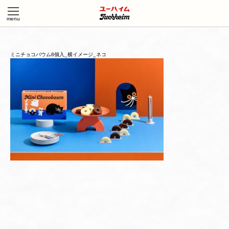
ミニチョコバウム8個入_横イメージ_ネコ