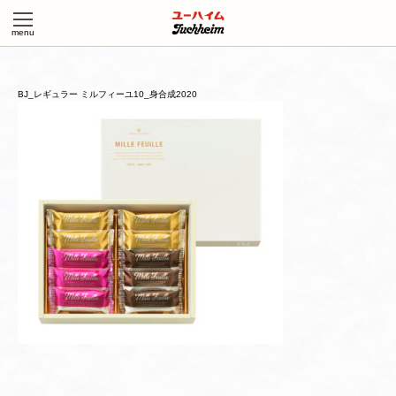
BJ_レギュラー ミルフィーユ10_身合成2020