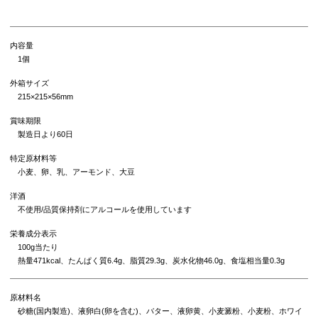
内容量
1個
外箱サイズ
215×215×56mm
賞味期限
製造日より60日
特定原材料等
小麦、卵、乳、アーモンド、大豆
洋酒
不使用/品質保持剤にアルコールを使用しています
栄養成分表示
100g当たり
熱量471kcal、たんぱく質6.4g、脂質29.3g、炭水化物46.0g、食塩相当量0.3g
原材料名
砂糖(国内製造)、液卵白(卵を含む)、バター、液卵黄、小麦澱粉、小麦粉、ホワイ