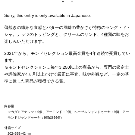
Sorry, this entry is only available in
Japanese
.
薄焼きの繊細な食感とバターの風味の豊かさが特徴のラング・ド・
シャ。ナッツのトッピングと、クリームのサンド、4種類の味をお
楽しみいただけます。
2021年から、モンドセレクション最高金賞を4年連続で受賞してい
ます。
※モンドセレクション…毎年3,250以上の商品から、専門の鑑定士
や評論家が4ヵ月以上かけて厳正に審査。味や外観など、一定の基
準に達した商品が獲得できる賞。
内容量
マカダミアナッツ：9個、アーモンド：9個、ヘーゼルジャンドゥーヤ：9個、アー
モンドジャンドゥーヤ：9個(計36個)
外箱サイズ
202×355×42mm