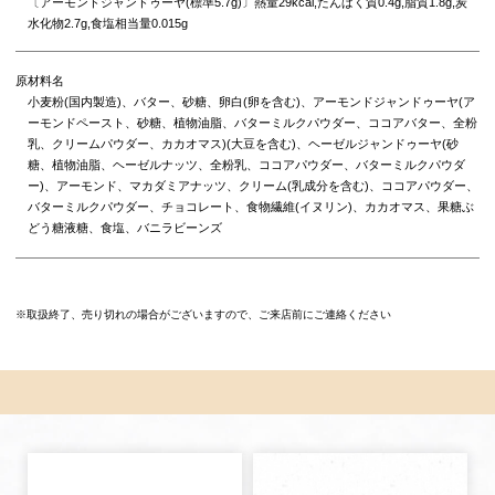
〔アーモンドジャンドゥーヤ(標準5.7g)〕熱量29kcal,たんぱく質0.4g,脂質1.8g,炭
水化物2.7g,食塩相当量0.015g
原材料名
小麦粉(国内製造)、バター、砂糖、卵白(卵を含む)、アーモンドジャンドゥーヤ(ア
ーモンドペースト、砂糖、植物油脂、バターミルクパウダー、ココアバター、全粉
乳、クリームパウダー、カカオマス)(大豆を含む)、ヘーゼルジャンドゥーヤ(砂
糖、植物油脂、ヘーゼルナッツ、全粉乳、ココアパウダー、バターミルクパウダ
ー)、アーモンド、マカダミアナッツ、クリーム(乳成分を含む)、ココアパウダー、
バターミルクパウダー、チョコレート、食物繊維(イヌリン)、カカオマス、果糖ぶ
どう糖液糖、食塩、バニラビーンズ
※取扱終了、売り切れの場合がございますので、ご来店前にご連絡ください