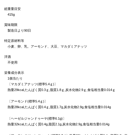
総重量目安
415g
賞味期限
製造日より90日
特定原材料等
小麦、卵、乳、アーモンド、大豆、マカダミアナッツ
洋酒
不使用
栄養成分表示
1個当たり
〔マカダミアナッツ(標準5.4ｇ)〕
熱量29kcal,たんぱく質0.3ｇ,脂質1.8ｇ,炭水化物2.9ｇ,食塩相当量0.014ｇ
〔アーモンド(標準5.4ｇ)〕
熱量28kcal,たんぱく質0.4ｇ,脂質1.7g,炭水化物2.9g,食塩相当量0.014g
〔ヘーゼルジャンドゥーヤ(標準6.1g)〕
熱量32kcal,たんぱく質0.4g,脂質2.1g,炭水化物2.9g,食塩相当量0.014g