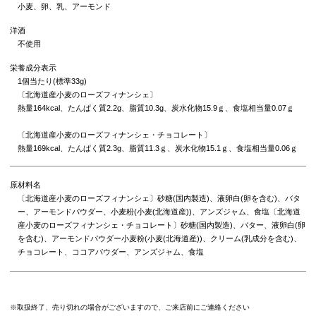
小麦、卵、乳、アーモンド
洋酒
不使用
栄養成分表示
1個当たり(標準33g)
〔北海道産小麦のローズフィナンシェ〕
熱量164kcal、たんぱく質2.2g、脂質10.3g、炭水化物15.9ｇ、食塩相当量0.07ｇ
〔北海道産小麦のローズフィナンシェ・チョコレート〕
熱量169kcal、たんぱく質2.3g、脂質11.3ｇ、炭水化物15.1ｇ、食塩相当量0.06ｇ
原材料名
〔北海道産小麦のローズフィナンシェ〕砂糖(国内製造)、液卵白(卵を含む)、バタ
ー、アーモンドパウダー、小麦粉(小麦(北海道産))、アンズジャム、食塩〔北海道
産小麦のローズフィナンシェ・チョコレート〕砂糖(国内製造)、バター、液卵白(卵
を含む)、アーモンドパウダー小麦粉(小麦(北海道産))、クリーム(乳成分を含む)、
チョコレート、ココアパウダー、アンズジャム、食塩
※取扱終了、売り切れの場合がございますので、ご来店前にご連絡ください