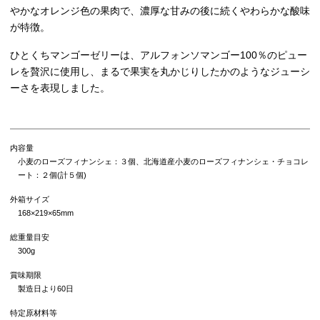
やかなオレンジ色の果肉で、濃厚な甘みの後に続くやわらかな酸味
が特徴。
ひとくちマンゴーゼリーは、アルフォンソマンゴー100％のピュー
レを贅沢に使用し、まるで果実を丸かじりしたかのようなジューシ
ーさを表現しました。
内容量
小麦のローズフィナンシェ：３個、北海道産小麦のローズフィナンシェ・チョコレ
ート：２個(計５個)
外箱サイズ
168×219×65mm
総重量目安
300g
賞味期限
製造日より60日
特定原材料等