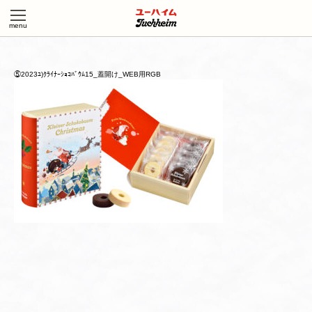
⑤2023ﾕ)ｸﾗｲﾅｰｼｮｺﾊﾞｳﾑ15_蓋開け_WEB用RGB