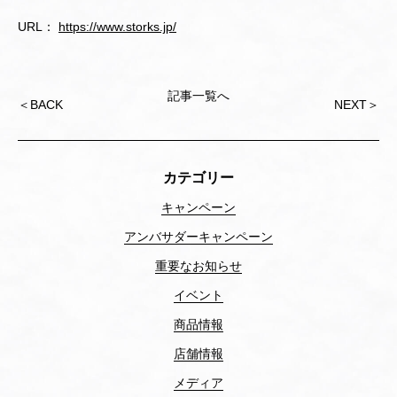
URL：
https://www.storks.jp/
記事一覧へ
投
＜
BACK
NEXT
＞
稿
ナ
ビ
ゲ
カテゴリー
ー
シ
キャンペーン
ョ
アンバサダーキャンペーン
ン
重要なお知らせ
イベント
商品情報
店舗情報
メディア