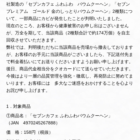
社製造の「セブンカフェ ふわふわ バウムクーヘン」「セブン
プレミアム ゴールド 金のしっとりバウムクーヘン」2種類につ
いて、一部商品にカビが発生したことが判明いたしました。
現在のところ、お客様から健康被害のお申し出はございません
が、万全を期して、当該商品（2種類合計で約174万個）を自主
回収させていただきます。
弊社では、判明後ただちに当該商品を売場から撤去しております
が、お客様のお手元に当該商品がございましたら、下記送付先ま
で料金着払いにてお送りくださいますようお願い申し上げます。
後日、商品代金相当分をクオカードにて送らせていただきます。
今後はより一層の品質管理を強化・徹底し、再発防止に努めてま
いります。お客様には 多大なご迷惑をおかけすることを心より
お詫び申し上げます。
1．対象商品
①商品名：「セブンカフェ ふわふわバウムクーヘン」
（JAN 4970245267888）
価 格：158円（税抜）