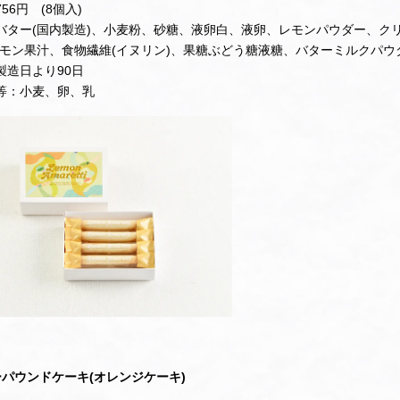
56円 (8個入)
バター(国内製造)、小麦粉、砂糖、液卵白、液卵、レモンパウダー、クリ
レモン果汁、食物繊維(イヌリン)、果糖ぶどう糖液糖、バターミルクパウ
製造日より90日
等：小麦、卵、乳
ーパウンドケーキ(オレンジケーキ)