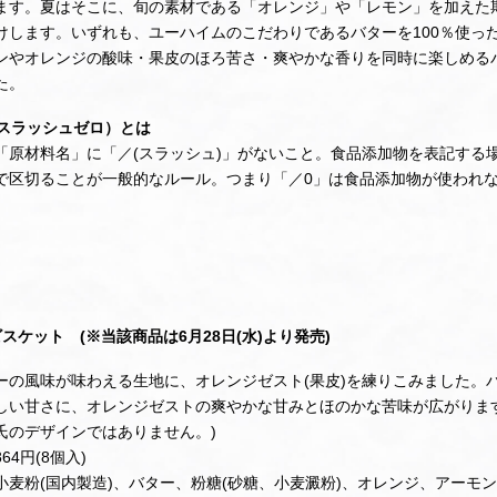
ます。夏はそこに、旬の素材である「オレンジ」や「レモン」を加えた
けします。いずれも、ユーハイムのこだわりであるバターを100％使っ
ンやオレンジの酸味・果皮のほろ苦さ・爽やかな香りを同時に楽しめる
た。
（スラッシュゼロ）とは
「原材料名」に「／(スラッシュ)」がないこと。食品添加物を表記する
で区切ることが一般的なルール。つまり「／0」は食品添加物が使われ
】
スケット (※当該商品は6月28日(水)より発売)
ーの風味が味わえる生地に、オレンジゼスト(果皮)を練りこみました。
しい甘さに、オレンジゼストの爽やかな甘みとほのかな苦味が広がりま
氏のデザインではありません。)
64円(8個入)
小麦粉(国内製造)、バター、粉糖(砂糖、小麦澱粉)、オレンジ、アーモ