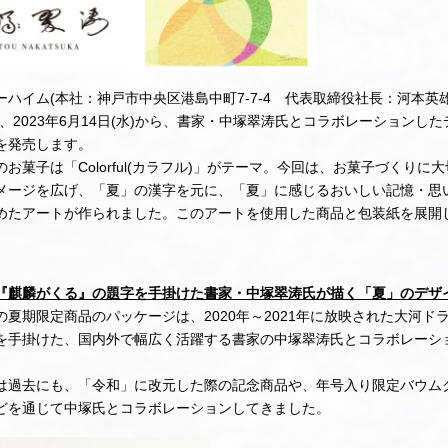
ーハイム(本社：神戸市中央区港島中町7-7-4 代表取締役社長：河本英
、2023年6月14日(水)から、書家・中塚翠涛氏とコラボレーションし
を発売します。
お菓子は「Colorful(カラフル)」がテーマ。今回は、お菓子づくりに
メージを広げ、「夏」の漢字を元に、「夏」に感じるおいしい記憶・思
めたアートが作られました。このアートを使用した商品と包装紙を展開
『麒麟がくる』の題字を手掛けた書家・中塚翠涛氏が描く「夏」のデザ
の夏期限定商品のパッケージは、2020年～2021年に放映された大河ド
を手掛けた、国内外で幅広く活躍する書家の中塚翠涛氏とコラボレーシ
は過去にも、「令和」に改元した際の記念商品や、年号入り限定バウム
どを通じて中塚氏とコラボレーションしてきました。