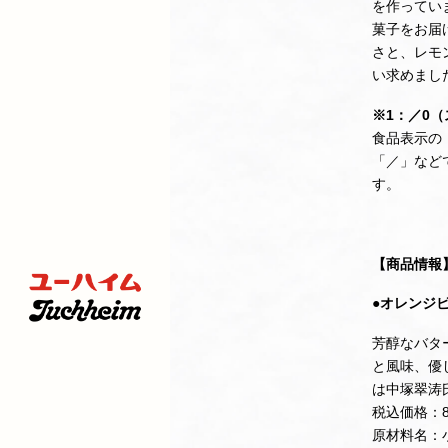
を作ってい
菓子をお届
さと、レモ
い求めまし
※1：／0
食品表示の
「／」など
す。
【商品情報
●オレンジビ
芳醇なバタ
と風味、優
は中塚翠涛
税込価格：8
原材料名：