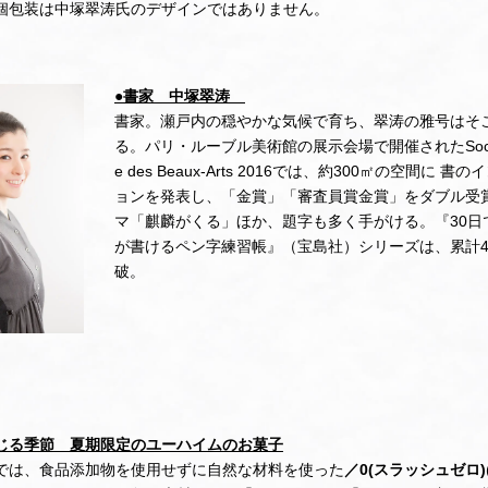
個包装は中塚翠涛氏のデザインではありません。
●書家 中塚翠涛
書家。瀬戸内の穏やかな気候で育ち、翠涛の雅号はそ
る。パリ・ルーブル美術館の展示会場で開催されたSociete 
e des Beaux-Arts 2016では、約300㎡の空間に 
ョンを発表し、「金賞」「審査員賞金賞」をダブル受
マ「麒麟がくる」ほか、題字も多く手がける。『30日
が書けるペン字練習帳』（宝島社）シリーズは、累計4
破。
じる季節 夏期限定のユーハイムのお菓子
では、食品添加物を使用せずに自然な材料を使った
／0(スラッシュゼロ)