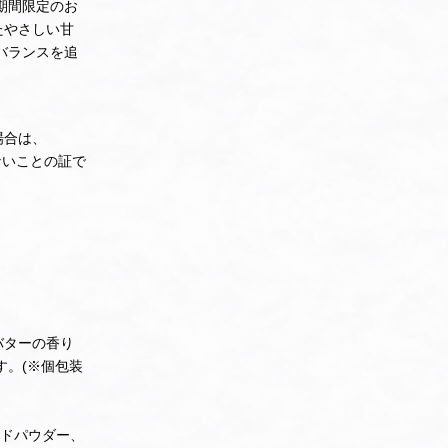
期間限定のお
たやさしい甘
バランスを追
場合は、
ないことの証で
バターの香り
す。(※個包装
ンドパウダー、