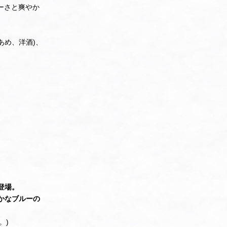
ーさと爽やか
あめ、洋酒)、
登場。
かなブルーの
。)