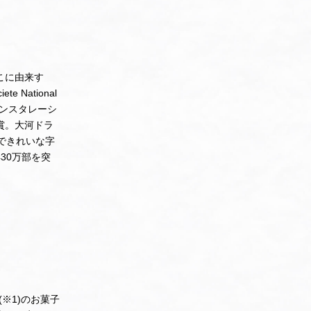
こに由来す
National
書のインスタレーシ
賞。大河ドラ
できれいな字
30万部を突
(※1)のお菓子