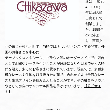
店は、明治3
4（1901）
年に絹の輸
出商として
創業しまし
た。1859年
の開港よ
り、西洋文
化の栄えた横浜元町で、当時では珍しいリネンストアを開業。外
国のお客さまを中心に、
テーブルクロスやシーツ、ブラウス等のオーダーメイド品に装飾
として刺繍やレースを付けたことが好評になり今日まで多くの時
代を超え、多くのお客さまに愛されています。現在では、多種多
様なレースや生地を取り扱うため商品に合わせてより最適なレー
スと生地デザインを組み合わせることができ、その融合をノウハ
ウとして独自のオリジナル商品を手がけています。
【公式サイ
ト】