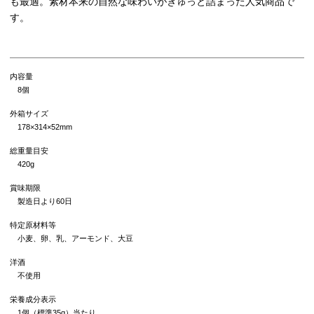
も最適。素材本来の自然な味わいがぎゅっと詰まった人気商品で
す。
内容量
8個
外箱サイズ
178×314×52mm
総重量目安
420g
賞味期限
製造日より60日
特定原材料等
小麦、卵、乳、アーモンド、大豆
洋酒
不使用
栄養成分表示
1個（標準35g）当たり