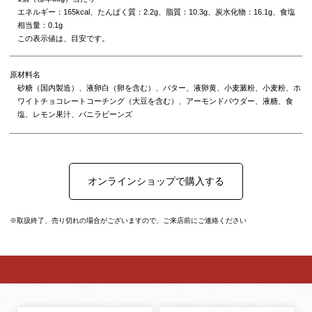
エネルギー：165kcal、たんぱく質：2.2g、脂質：10.3g、炭水化物：16.1g、食塩
相当量：0.1g
この表示値は、目安です。
原材料名
砂糖（国内製造）、液卵白（卵を含む）、バター、液卵黄、小麦澱粉、小麦粉、ホ
ワイトチョコレートコーチング（大豆を含む）、アーモンドパウダー、液糖、食
塩、レモン果汁、バニラビーンズ
オンラインショップで購入する
※取扱終了、売り切れの場合がございますので、ご来店前にご連絡ください