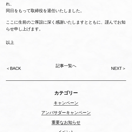
れ、
同日をもって取締役を退任いたしました。
ここに生前のご厚誼に深く感謝いたしますとともに、謹んでお知
らせ申し上げます。
以上
記事一覧へ
投
＜
BACK
NEXT
＞
稿
ナ
ビ
ゲ
カテゴリー
ー
シ
キャンペーン
ョ
アンバサダーキャンペーン
ン
重要なお知らせ
イベント