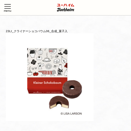
23LI_クライナーショコバウム06_合成_菓子入