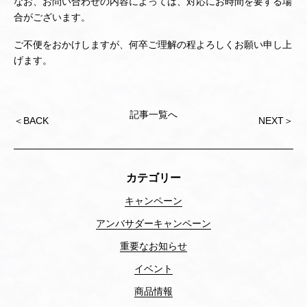
なお、お問い合わせの内容によっては、対応にお時間を要する場
合がございます。
ご不便をおかけしますが、何卒ご理解の程よろしくお願い申し上
げます。
記事一覧へ
投
＜
BACK
NEXT
＞
稿
ナ
ビ
ゲ
カテゴリー
ー
シ
キャンペーン
ョ
アンバサダーキャンペーン
ン
重要なお知らせ
イベント
商品情報