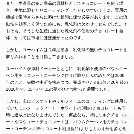
また、生産量の多い商品の原材料としてチョコレートを使う場
合、生地に混ぜたりコーティングしたりしやすいように、専用の
機械で常時さらさらに溶けた状態に保つ必要があります。この流
動性を効率よく保つためにも、乳化剤は欠かせませんでした。そ
もそも、そうした生産に適した乳化剤不使用のチョコレート自
体、かつては市場にほぼ無かったのです。
しかし、ユーハイムは長年足掻き、乳化剤の無いチョコレートを
取り入れることを目指してきました。
ユーハイムが原料メーカーとともに、乳化剤不使用のバウムクー
ヘン用チョコレートコーチング作りに取り組み始めたのは2000
年のこと。失敗や中断を挟みつつ、完成させたのは何と20年後の
2020年で、ユーハイムの夢がひとつ叶った瞬間でした。
しかし、主にビスケットやミルフィーユのコーティングに使用し
ていたミルク・スウィート・ホワイトの3種のチョコレートも同
時に達成とはなりませんでした。何故なら、特にミルクチョコレ
ートやスウィートチョコレートは、バウムクーヘン用のチョコレ
ートコーチング(チョコレート利用食品)よりもカカオ分を多く含