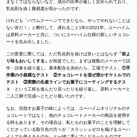
まなくてはならないなど、成分の比率が厳しく定められており、
乳化剤を抜く難易度が高かったのです。
けれども「バウムクーヘンでできたなら、やってやれないことは
ない筈だ！」と断行して、遅れること1年の2021年。ユーハイム
は原料メーカーと共に、ついにユーハイム仕様の新しいチョコレ
ートを生み出しました。
この変更に際しては、ただ乳化剤を抜けば良いとはならず
「前よ
り味もおいしくする」
が前提でした。まずは複数のメーカーで試
作・試食を繰り返し、基本配合を決めたら、工場でテスト。
①手
作業の小規模なテスト ②チョコレートを混ぜ溶かすケトルでの
テスト ③実際の生産ラインでお菓子にコーティングするテス
ト
という工程を進んだり戻ったりを繰り返し、原料メーカーと
二人三脚で完成へとたどり着いたのです。
なお、目指すお菓子の味によっては、ユーハイムオリジナルのチ
ョコレートではなく、他のチョコレートメーカーの商品を使用す
る時もあります。その場合は、私たちのお菓子のことを理解して
くださっている取引先の方々が「スラッシュゼロを掲げるユーハ
イムでも使えるものを」と一緒に選んでくださったものです。