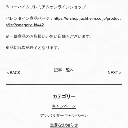
※ユーハイムプレミアムオンラインショップ
バレンタイン商品ページ：
https://e-shop.juchheim.co.jp/product
s/list?category_id=42
※一部商品のお取扱いが無い店舗もございます。
※品切れ次第終了となります。
記事一覧へ
投
＜
BACK
NEXT
＞
稿
ナ
ビ
ゲ
カテゴリー
ー
シ
キャンペーン
ョ
アンバサダーキャンペーン
ン
重要なお知らせ