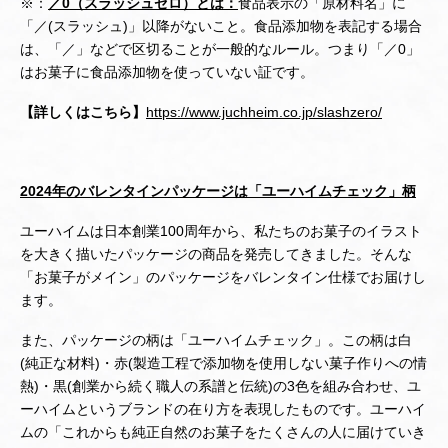
※：
／0（スラッシュゼロ）
とは：
食品表示の「原材料名」に
「／(スラッシュ)」以降がないこと。食品添加物を表記する場合
は、「／」などで区切ることが一般的なルール。つまり「／0」
はお菓子に食品添加物を使っていない証です。
【詳しくはこちら】
https://www.juchheim.co.jp/slashzero/
2024
年のバレンタインパッケージは「ユーハイムチェック」柄
ユーハイムは日本創業100周年から、私たちのお菓子のイラスト
を大きく描いたパッケージの商品を発売してきました。そんな
「お菓子がメイン」のパッケージをバレンタイン仕様でお届けし
ます。
また、パッケージの柄は「ユーハイムチェック」。この柄は白
(純正な材料)・赤(製造工程で添加物を使用しない菓子作りへの情
熱)・黒(創業から続く職人の系譜と伝統)の3色を組み合わせ、ユ
ーハイムというブランドの在り方を表現したものです。ユーハイ
ムの「これからも純正自然のお菓子をたくさんの人に届けていき