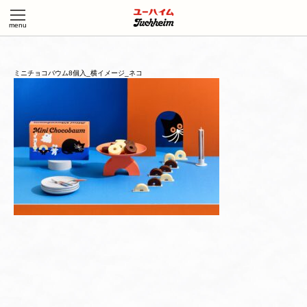
ミニチョコバウム8個入_横イメージ_ネコ