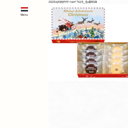
2025ﾕ(XM)ｸﾗｲﾅｰｼｮｺﾊﾞｳﾑ15_合成RGB