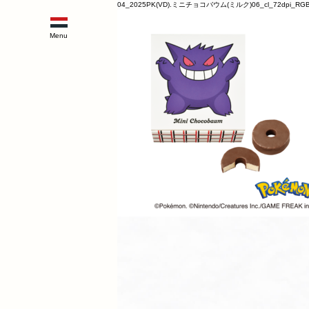
04_2025PK(VD).ミニチョコバウム(ミルク)06_cl_72dpi_RG