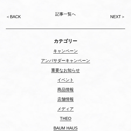
記事一覧へ
投
＜
BACK
NEXT
＞
稿
ナ
ビ
ゲ
カテゴリー
ー
シ
キャンペーン
ョ
アンバサダーキャンペーン
ン
重要なお知らせ
イベント
商品情報
店舗情報
メディア
THEO
BAUM HAUS