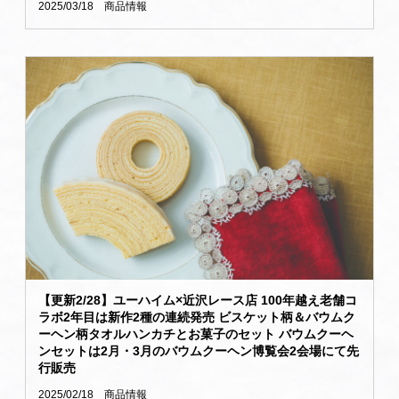
2025/03/18
商品情報
【更新2/28】ユーハイム×近沢レース店 100年越え老舗コ
ラボ2年目は新作2種の連続発売 ビスケット柄＆バウムク
ーヘン柄タオルハンカチとお菓子のセット バウムクーヘ
ンセットは2月・3月のバウムクーヘン博覧会2会場にて先
行販売
2025/02/18
商品情報