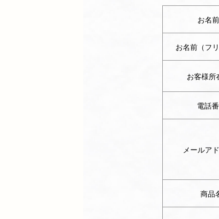
お名
お名前（フ
お客様所
電話番
メールア
商品