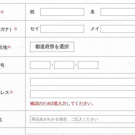
姓
名
前
セイ
メイ
リガナ）
在地
-
-
号
ドレス
確認のため2度入力してください。
名