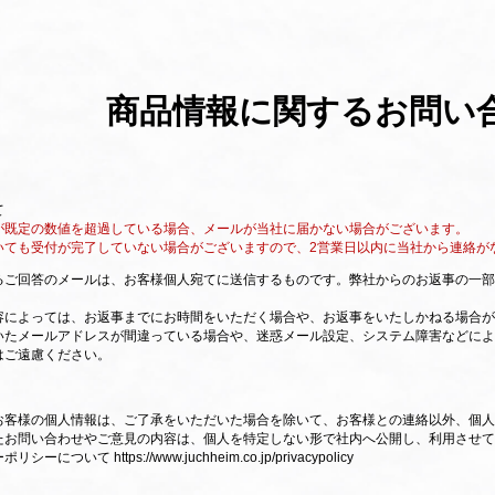
商品情報に関するお問い
て
が既定の数値を超過している場合、メールが当社に届かない場合がございます。
いても受付が完了していない場合がございますので、2営業日以内に当社から連絡が
るご回答のメールは、お客様個人宛てに送信するものです。弊社からのお返事の一
容によっては、お返事までにお時間をいただく場合や、お返事をいたしかねる場合が
いたメールアドレスが間違っている場合や、迷惑メール設定、システム障害などによ
はご遠慮ください。
お客様の個人情報は、ご了承をいただいた場合を除いて、お客様との連絡以外、個人
たお問い合わせやご意見の内容は、個人を特定しない形で社内へ公開し、利用させて
ーポリシーについて
https://www.juchheim.co.jp/privacypolicy