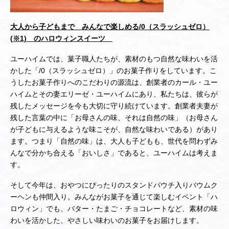
大人から子どもまで みんなで楽しめる/0（スラッシュゼロ）
(
※1)
のハロウィンスイーツ
ユーハイムでは、菓子職人たちが、素材のもつ自然な味わいを活
かした「/0（スラッシュゼロ）」のお菓子作りをしています。こ
うしたお菓子作りへのこだわりの源流は、創業者のカール・ユー
ハイムとその妻エリーゼ・ユーハイムにあり、私たちは、彼らが
残したメッセージを今も大切に守り続けています。創業者夫妻が
残した言葉の中に「お母さんの味、それは自然の味」（お母さん
が子どもに与えるような味こそが、自然な味わいである）があり
ます。つまり「自然の味」は、大人も子どもも、世代を問わずみ
んなで分かち合える「おいしさ」であると、ユーハイムは考えま
す。
そして今年は、おやつにぴったりのスタンドパウチ入りバウムク
ーヘンも仲間入り。みんながお菓子を通じて楽しむイベント「ハ
ロウィン」でも、バター・たまご・チョコレートなど、素材の味
わいを活かした、やさしい味わいのお菓子をお届けします。