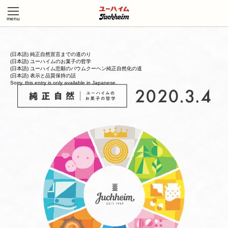
(日本語) 純正自然宣言までの道のり
(日本語) ユーハイムのお菓子の哲学
(日本語) ユーハイム悲願のバウムクーヘン純正自然化の道
(日本語) 表示と品質保持の話
Sorry, this entry is only available in
Japanese
.