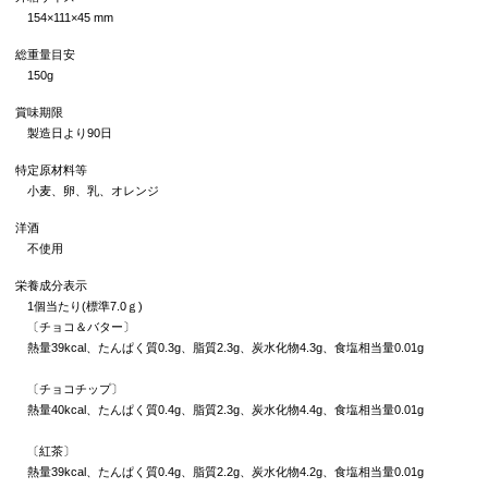
154×111×45 mm
総重量目安
150g
賞味期限
製造日より90日
特定原材料等
小麦、卵、乳、オレンジ
洋酒
不使用
栄養成分表示
1個当たり(標準7.0ｇ)
〔チョコ＆バター〕
熱量39kcal、たんぱく質0.3g、脂質2.3g、炭水化物4.3g、食塩相当量0.01g
〔チョコチップ〕
熱量40kcal、たんぱく質0.4g、脂質2.3g、炭水化物4.4g、食塩相当量0.01g
〔紅茶〕
熱量39kcal、たんぱく質0.4g、脂質2.2g、炭水化物4.2g、食塩相当量0.01g