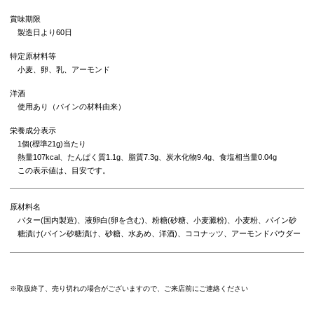
賞味期限
製造日より60日
特定原材料等
小麦、卵、乳、アーモンド
洋酒
使用あり（パインの材料由来）
栄養成分表示
1個(標準21g)当たり
熱量107kcal、たんぱく質1.1g、脂質7.3g、炭水化物9.4g、食塩相当量0.04g
この表示値は、目安です。
原材料名
バター(国内製造)、液卵白(卵を含む)、粉糖(砂糖、小麦澱粉)、小麦粉、パイン砂
糖漬け(パイン砂糖漬け、砂糖、水あめ、洋酒)、ココナッツ、アーモンドパウダー
※取扱終了、売り切れの場合がございますので、ご来店前にご連絡ください