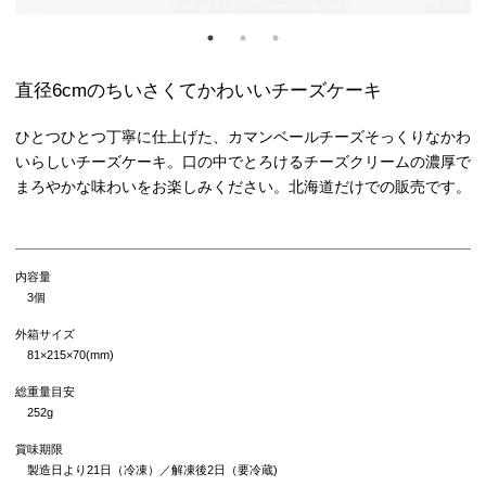
直径6cmのちいさくてかわいいチーズケーキ
ひとつひとつ丁寧に仕上げた、カマンベールチーズそっくりなかわ
いらしいチーズケーキ。口の中でとろけるチーズクリームの濃厚で
まろやかな味わいをお楽しみください。北海道だけでの販売です。
内容量
3個
外箱サイズ
81×215×70(mm)
総重量目安
252g
賞味期限
製造日より21日（冷凍）／解凍後2日（要冷蔵)