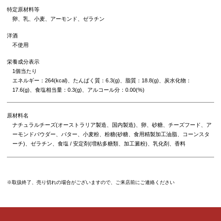
特定原材料等
卵、乳、小麦、アーモンド、ゼラチン
洋酒
不使用
栄養成分表示
1個当たり
エネルギー：264(kcal)、たんぱく質：6.3(g)、脂質：18.8(g)、炭水化物：
17.6(g)、食塩相当量：0.3(g)、アルコール分：0.00(%)
原材料名
ナチュラルチーズ(オーストラリア製造、国内製造)、卵、砂糖、チーズフード、ア
ーモンドパウダー、バター、小麦粉、粉糖(砂糖、食用精製加工油脂、コーンスタ
ーチ)、ゼラチン、食塩 / 安定剤(増粘多糖類、加工澱粉)、乳化剤、香料
※取扱終了、売り切れの場合がございますので、ご来店前にご連絡ください