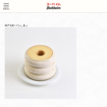
神戸元町バウム_身_t