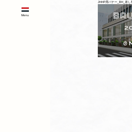
JHHP用バナー_BH_差し