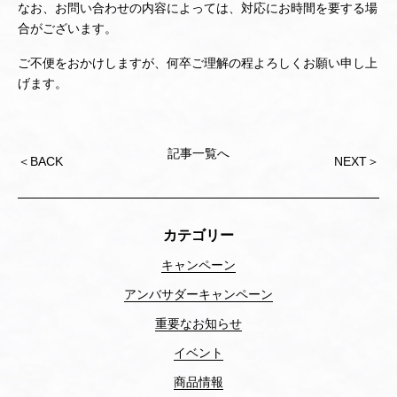
なお、お問い合わせの内容によっては、対応にお時間を要する場
合がございます。
ご不便をおかけしますが、何卒ご理解の程よろしくお願い申し上
げます。
記事一覧へ
投
＜
BACK
NEXT
＞
稿
ナ
ビ
ゲ
カテゴリー
ー
シ
キャンペーン
ョ
アンバサダーキャンペーン
ン
重要なお知らせ
イベント
商品情報